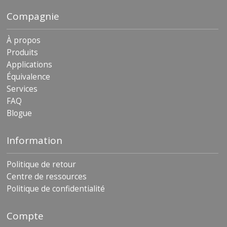
s
Compagnie
F
A
À propos
Q
Produits
Applications
B
l
Équivalence
o
Services
g
FAQ
u
e
Blogue
C
Information
o
m
m
Politique de retour
u
Centre de ressources
n
i
Politique de confidentialité
q
u
e
Compte
z