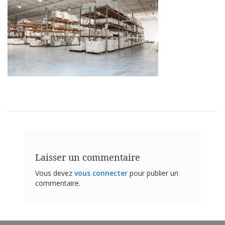
t
i
o
n
s
É
q
u
i
v
a
l
e
n
c
e
Laisser un commentaire
S
Vous devez
vous connecter
pour publier un
e
commentaire.
r
v
i
c
e