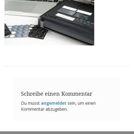
n
g
e
n
V
e
r
g
l
e
i
c
h
s
ü
b
Schreibe einen Kommentar
e
r
Du musst
angemeldet
sein, um einen
s
Kommentar abzugeben.
i
c
h
t