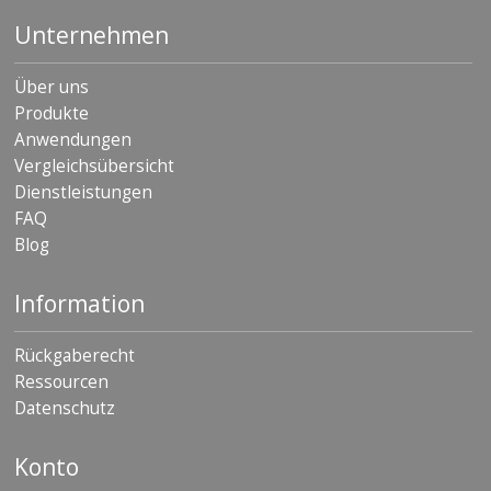
D
Unternehmen
i
e
n
Über uns
s
Produkte
t
l
Anwendungen
e
Vergleichsübersicht
i
Dienstleistungen
s
t
FAQ
u
Blog
n
g
e
Information
n
Rückgaberecht
F
A
Ressourcen
Q
Datenschutz
B
l
Konto
o