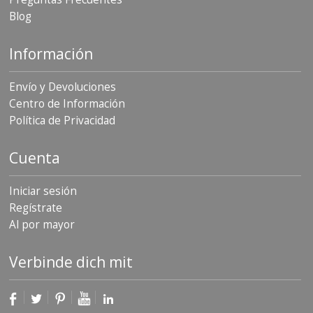
S
Blog
e
r
v
Información
i
c
Envío y Devoluciones
i
o
Centro de Información
s
Política de Privacidad
P
r
Cuenta
e
g
u
Iniciar sesión
n
Regístrate
t
Al por mayor
a
s
F
Verbinde dich mit
r
e
c
u