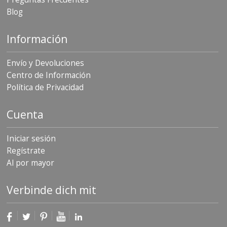
S
Blog
e
r
v
Información
i
c
Envío y Devoluciones
i
o
Centro de Información
s
Política de Privacidad
P
r
Cuenta
e
g
u
Iniciar sesión
n
Regístrate
t
Al por mayor
a
s
F
Verbinde dich mit
r
e
c
u