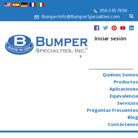
856.345.7696
BumperInfo@BumperSpecialties.com
Iniciar sesión
x
Quiénes Somos
Productos
Aplicaciones
Equivalencia
Servicios
Preguntas Frecuentes
Blog
Contáctenos