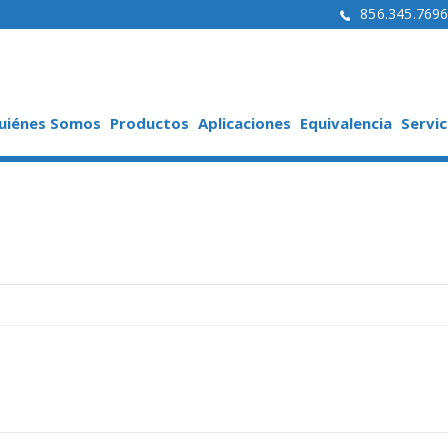
856.345.769
uiénes Somos
Productos
Aplicaciones
Equivalencia
Servic