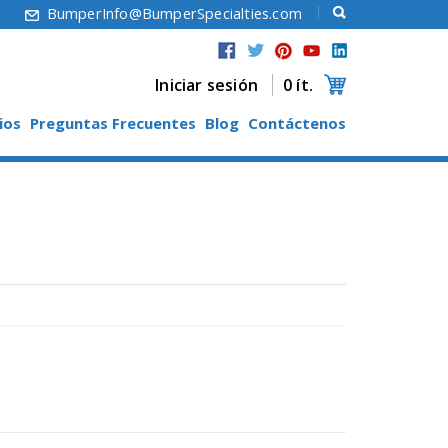
6
BumperInfo@BumperSpecialties.com
Iniciar sesión
0 ít.
ios
Preguntas Frecuentes
Blog
Contáctenos