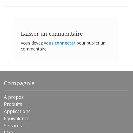
t
i
o
n
s
Laisser un commentaire
É
q
Vous devez
vous connecter
pour publier un
u
commentaire.
i
v
a
l
e
n
Compagnie
c
e
À propos
S
Produits
e
r
Applications
v
Équivalence
i
Services
c
e
FAQ