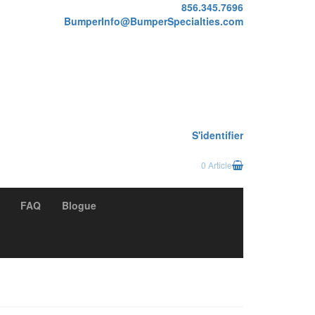
856.345.7696
BumperInfo@BumperSpecialties.com
S'identifier
0 Article
FAQ
Blogue