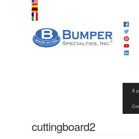
À 
Co
cuttingboard2