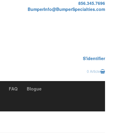
856.345.7696
BumperInfo@BumperSpecialties.com
S'identifier
0 Article
FAQ
Blogue