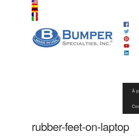
À 
Co
rubber-feet-on-laptop