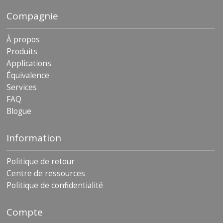
s
Compagnie
F
A
À propos
Q
Produits
Applications
B
l
Équivalence
o
Services
g
FAQ
u
e
Blogue
C
Information
o
m
m
Politique de retour
u
Centre de ressources
n
i
Politique de confidentialité
q
u
e
Compte
z