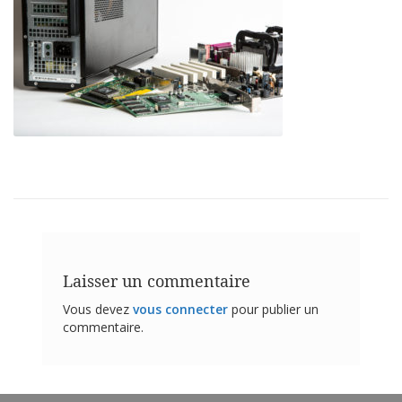
t
i
o
n
s
É
q
u
i
v
a
l
e
n
c
e
Laisser un commentaire
S
Vous devez
vous connecter
pour publier un
e
commentaire.
r
v
i
c
e