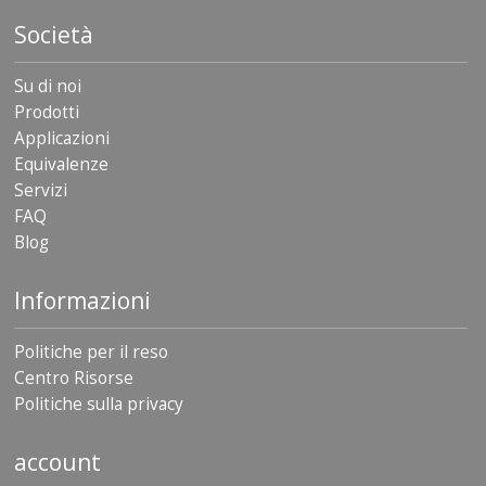
Società
F
A
Q
Su di noi
Prodotti
B
Applicazioni
l
o
Equivalenze
g
Servizi
FAQ
C
o
Blog
n
t
Informazioni
a
t
t
Politiche per il reso
a
Centro Risorse
c
i
Politiche sulla privacy
account