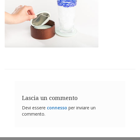
z
i
o
n
i
E
q
u
i
v
a
l
e
n
z
e
Lascia un commento
S
Devi essere
connesso
per inviare un
e
commento.
r
v
i
z
i