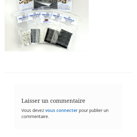
t
i
o
n
s
É
q
u
i
v
a
l
e
n
c
e
Laisser un commentaire
S
e
Vous devez
vous connecter
pour publier un
r
commentaire.
v
i
c
e