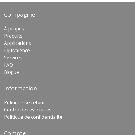
s
Compagnie
F
A
Q
À propos
Produits
B
Applications
l
o
Équivalence
g
Services
u
FAQ
e
Blogue
C
o
Information
m
m
u
Politique de retour
n
Centre de ressources
i
q
Politique de confidentialité
u
e
z
Compte