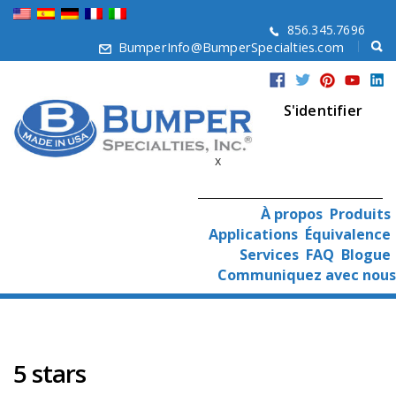
856.345.7696
BumperInfo@BumperSpecialties.com
S'identifier
x
À propos
Produits
Applications
Équivalence
Services
FAQ
Blogue
Communiquez avec nous
5 stars