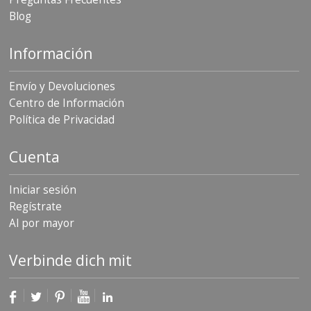
S
Blog
e
r
v
Información
i
c
Envío y Devoluciones
i
o
Centro de Información
s
Política de Privacidad
P
r
Cuenta
e
g
u
Iniciar sesión
n
Regístrate
t
Al por mayor
a
s
F
Verbinde dich mit
r
e
c
u