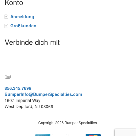
Konto
F
A
Q
Anmeldung
B
Großkunden
l
o
Verbinde dich mit
g
K
o
n
t
a
k
856.345.7696
t
BumperInfo@BumperSpecialties.com
1607 Imperial Way
West Deptford, NJ 08066
Copyright 2026 Bumper Specialties.