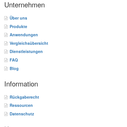
i
Unternehmen
c
h
Über uns
t
Produkte
D
Anwendungen
i
e
Vergleichsübersicht
n
Dienstleistungen
s
t
FAQ
l
Blog
e
i
Information
s
t
u
Rückgaberecht
n
g
Ressourcen
e
Datenschutz
n