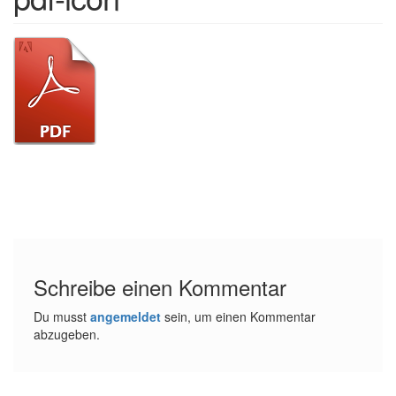
d
u
n
g
e
n
V
e
r
g
l
e
i
c
h
Schreibe einen Kommentar
s
ü
Du musst
angemeldet
sein, um einen Kommentar
b
abzugeben.
e
r
s