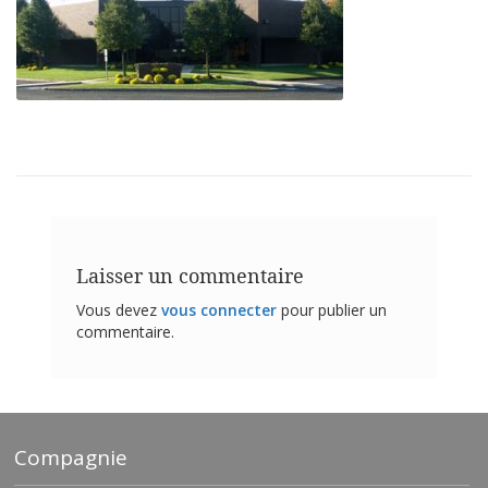
t
i
o
n
s
É
q
u
i
v
a
l
e
Laisser un commentaire
n
c
Vous devez
vous connecter
pour publier un
e
commentaire.
S
e
r
v
i
Compagnie
c
e