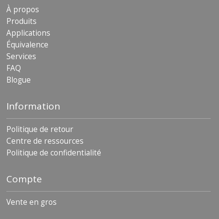
s
À propos
Produits
F
Applications
A
Q
Équivalence
Services
B
FAQ
l
Blogue
o
g
u
Information
e
C
Politique de retour
o
Centre de ressources
m
Politique de confidentialité
m
u
n
Compte
i
q
u
Vente en gros
e
z