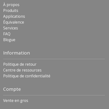
s
À propos
Produits
F
Applications
A
Q
Équivalence
Services
B
FAQ
l
Blogue
o
g
u
Information
e
C
Politique de retour
o
Centre de ressources
m
Politique de confidentialité
m
u
n
Compte
i
q
u
Vente en gros
e
z