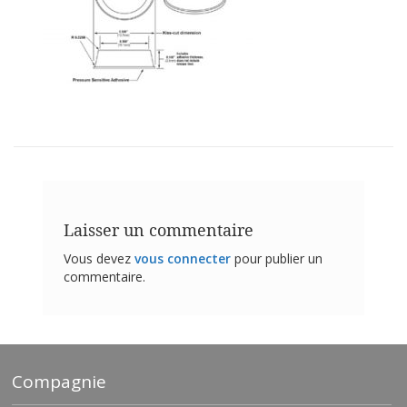
t
i
o
n
s
É
q
u
i
v
a
l
e
Laisser un commentaire
n
c
Vous devez
vous connecter
pour publier un
e
commentaire.
S
e
r
v
i
Compagnie
c
e