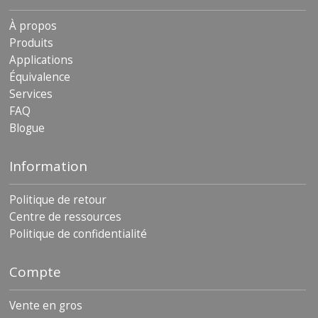
s
À propos
F
Produits
A
Applications
Q
Équivalence
B
Services
l
FAQ
o
Blogue
g
u
e
Information
C
o
Politique de retour
m
Centre de ressources
m
Politique de confidentialité
u
n
i
Compte
q
u
e
Vente en gros
z