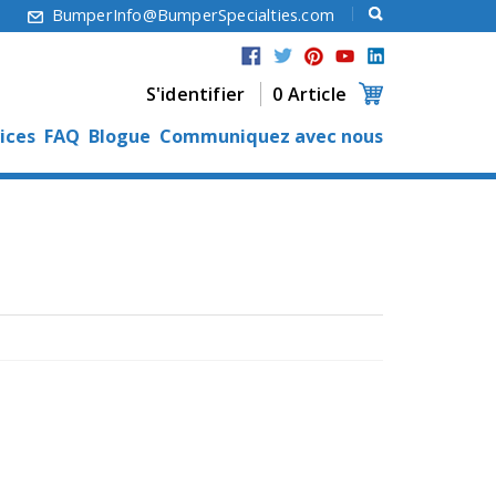
6
BumperInfo@BumperSpecialties.com
S'identifier
0 Article
ices
FAQ
Blogue
Communiquez avec nous