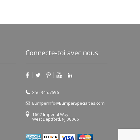
Connecte-toi avec nous
856.345.7696
BumperInfo@BumperSpecialties.com
1607 Imperial Way
West Deptford, NJ 08066