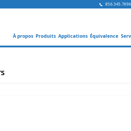
856.345.769
À propos
Produits
Applications
Équivalence
Serv
rs