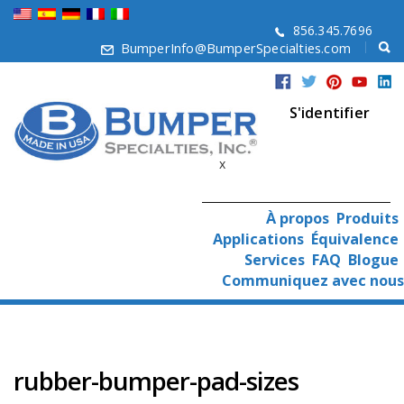
856.345.7696
BumperInfo@BumperSpecialties.com
S'identifier
x
À propos
Produits
Applications
Équivalence
Services
FAQ
Blogue
Communiquez avec nous
rubber-bumper-pad-sizes