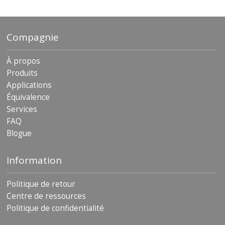
s
F
Compagnie
A
Q
À propos
B
Produits
l
o
Applications
g
Équivalence
u
Services
e
FAQ
C
Blogue
o
m
m
Information
u
n
Politique de retour
i
q
Centre de ressources
u
Politique de confidentialité
e
z