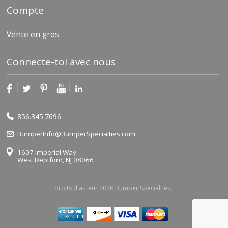
a
Compte
v
e
c
Vente en gros
n
o
u
Connecte-toi avec nous
s
856.345.7696
BumperInfo@BumperSpecialties.com
1607 Imperial Way
West Deptford, NJ 08066
droits d'auteur 2026 Bumper Specialties.