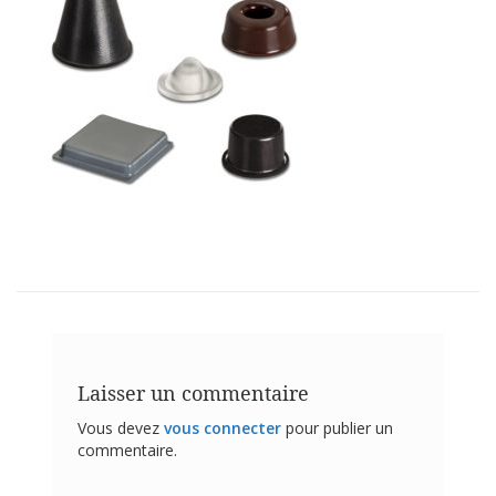
t
i
o
n
s
É
q
u
i
v
a
l
e
n
c
e
S
Laisser un commentaire
e
r
Vous devez
vous connecter
pour publier un
v
commentaire.
i
c
e