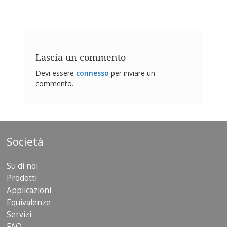
z
i
o
n
i
Lascia un commento
E
q
Devi essere
connesso
per inviare un
u
commento.
i
v
a
l
e
n
Società
z
e
Su di noi
S
Prodotti
e
r
Applicazioni
v
Equivalenze
i
Servizi
z
i
FAQ