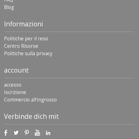
Blog
F
A
Q
Informazioni
B
Politiche per il reso
l
o
Centro Risorse
g
Politiche sulla privacy
C
account
o
n
t
accesso
a
t
Iscrizione
t
Commercio all’ingrosso
a
c
i
Verbinde dich mit