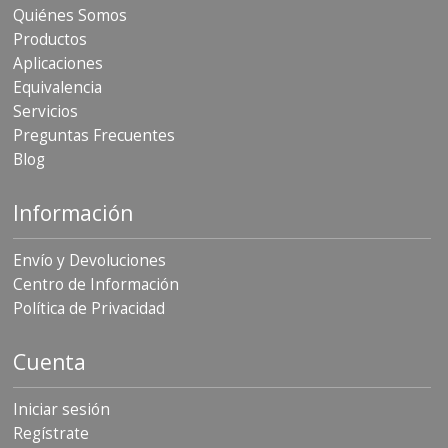
Quiénes Somos
S
e
Productos
r
Aplicaciones
v
Equivalencia
i
c
Servicios
i
Preguntas Frecuentes
o
Blog
s
P
Información
r
e
g
Envío y Devoluciones
u
Centro de Información
n
t
Política de Privacidad
a
s
Cuenta
F
r
e
Iniciar sesión
c
Regístrate
u