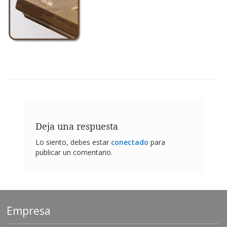
p
l
i
c
a
c
i
o
n
e
s
E
q
Deja una respuesta
u
Lo siento, debes estar
conectado
para
i
v
publicar un comentario.
a
l
e
n
c
i
Empresa
a