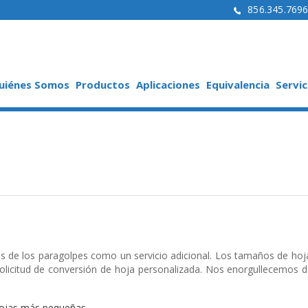
856.345.769
uiénes Somos
Productos
Aplicaciones
Equivalencia
Servic
as de los paragolpes como un servicio adicional. Los tamaños de ho
olicitud de conversión de hoja personalizada. Nos enorgullecemos de
 hojas más pequeñas