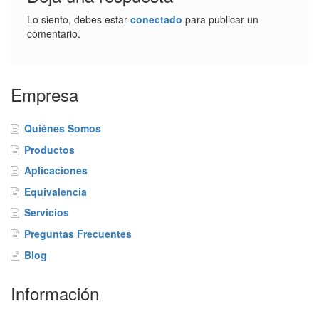
n
c
Lo siento, debes estar
conectado
para publicar un
i
comentario.
a
S
Empresa
e
r
v
Quiénes Somos
i
c
Productos
i
Aplicaciones
o
s
Equivalencia
Servicios
P
Preguntas Frecuentes
r
e
Blog
g
u
Información
n
t