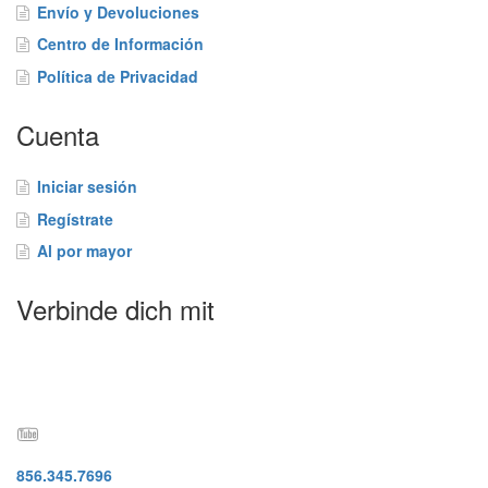
a
Envío y Devoluciones
s
Centro de Información
F
r
Política de Privacidad
e
c
Cuenta
u
e
n
Iniciar sesión
t
Regístrate
e
s
Al por mayor
B
Verbinde dich mit
l
o
g
C
o
n
t
856.345.7696
á