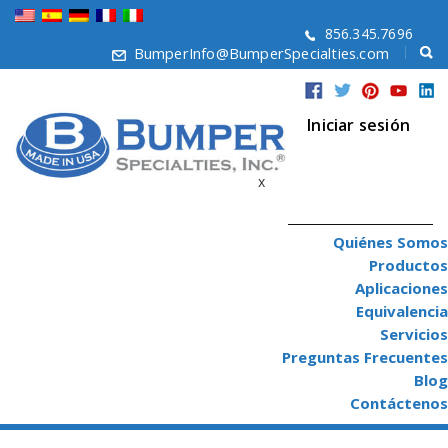
856.345.7696
BumperInfo@BumperSpecialties.com
Iniciar sesión
x
Quiénes Somos
Productos
Aplicaciones
Equivalencia
Servicios
Preguntas Frecuentes
Blog
Contáctenos