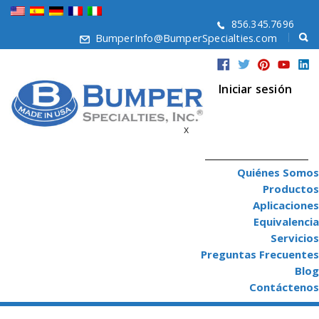
856.345.7696
BumperInfo@BumperSpecialties.com
Iniciar sesión
x
Quiénes Somos
Productos
Aplicaciones
Equivalencia
Servicios
Preguntas Frecuentes
Blog
Contáctenos