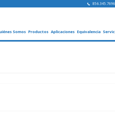
856.345.769
uiénes Somos
Productos
Aplicaciones
Equivalencia
Servic