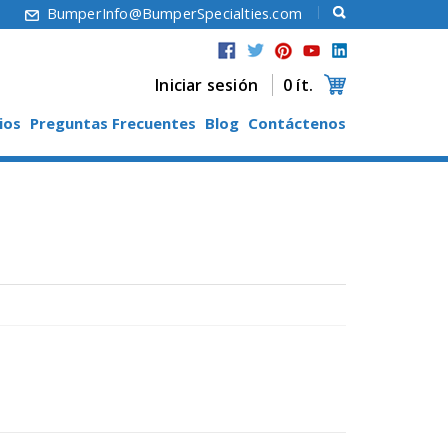
6
BumperInfo@BumperSpecialties.com
Iniciar sesión
0 ít.
ios
Preguntas Frecuentes
Blog
Contáctenos