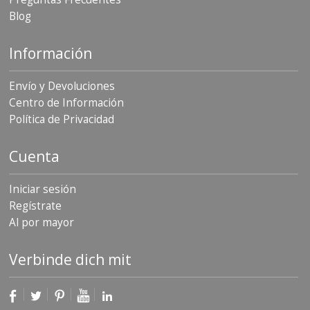
S
Blog
e
r
v
Información
i
c
Envío y Devoluciones
i
o
Centro de Información
s
Política de Privacidad
P
r
Cuenta
e
g
u
Iniciar sesión
n
Regístrate
t
Al por mayor
a
s
F
Verbinde dich mit
r
e
c
u