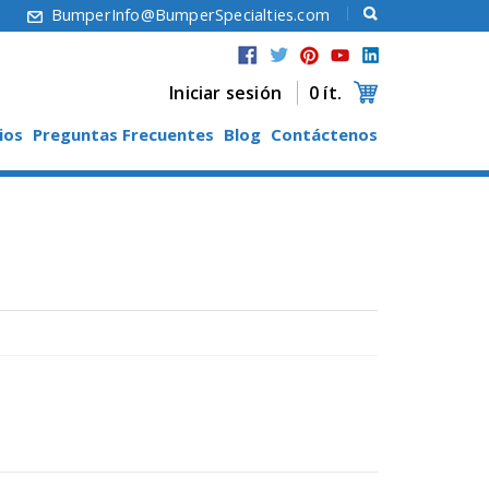
6
BumperInfo@BumperSpecialties.com
Iniciar sesión
0 ít.
ios
Preguntas Frecuentes
Blog
Contáctenos