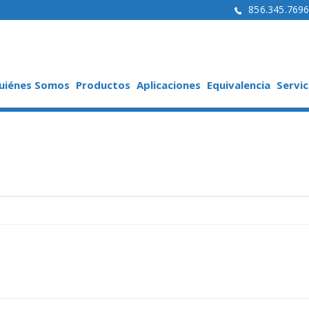
856.345.769
uiénes Somos
Productos
Aplicaciones
Equivalencia
Servic