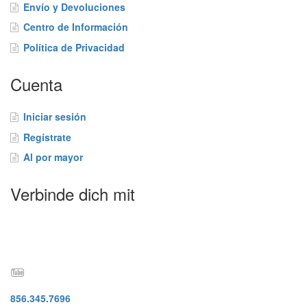
a
Envío y Devoluciones
s
Centro de Información
F
r
Política de Privacidad
e
c
Cuenta
u
e
n
Iniciar sesión
t
Regístrate
e
s
Al por mayor
B
Verbinde dich mit
l
o
g
C
o
n
t
856.345.7696
á