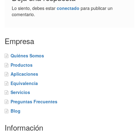
n
Lo siento, debes estar
conectado
para publicar un
c
comentario.
i
a
S
Empresa
e
r
v
Quiénes Somos
i
c
Productos
i
Aplicaciones
o
Equivalencia
s
Servicios
P
Preguntas Frecuentes
r
e
Blog
g
u
Información
n
t