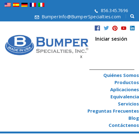
856.345.7696
BumperInfo@BumperSpecialties.com
Iniciar sesión
x
Quiénes Somos
Productos
Aplicaciones
Equivalencia
Servicios
Preguntas Frecuentes
Blog
Contáctenos