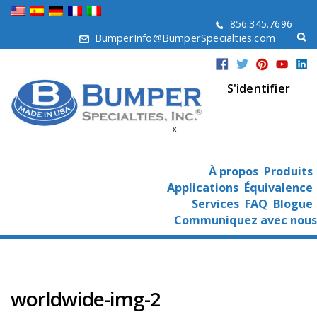
856.345.7696
BumperInfo@BumperSpecialties.com
S'identifier
x
À propos
Produits
Applications
Équivalence
Services
FAQ
Blogue
Communiquez avec nous
worldwide-img-2