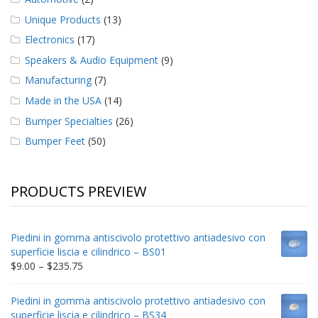
Unique Products
(13)
Electronics
(17)
Speakers & Audio Equipment
(9)
Manufacturing
(7)
Made in the USA
(14)
Bumper Specialties
(26)
Bumper Feet
(50)
PRODUCTS PREVIEW
Piedini in gomma antiscivolo protettivo antiadesivo con
superficie liscia e cilindrico – BS01
Price
$
9.00
–
$
235.75
range:
$9.00
Piedini in gomma antiscivolo protettivo antiadesivo con
through
superficie liscia e cilindrico – BS34