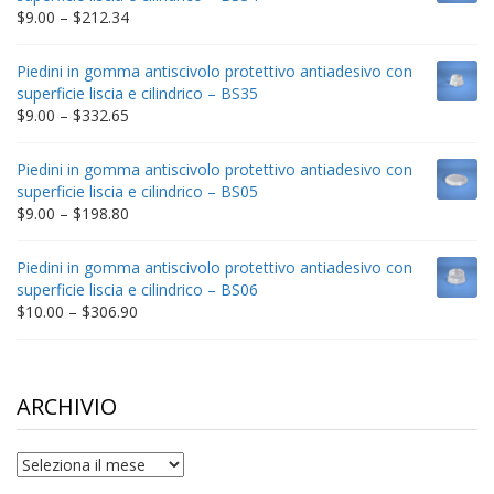
$235.75
Price
$
9.00
–
$
212.34
range:
$9.00
Piedini in gomma antiscivolo protettivo antiadesivo con
through
superficie liscia e cilindrico – BS35
$212.34
Price
$
9.00
–
$
332.65
range:
$9.00
Piedini in gomma antiscivolo protettivo antiadesivo con
through
superficie liscia e cilindrico – BS05
$332.65
Price
$
9.00
–
$
198.80
range:
$9.00
Piedini in gomma antiscivolo protettivo antiadesivo con
through
superficie liscia e cilindrico – BS06
$198.80
Price
$
10.00
–
$
306.90
range:
$10.00
through
$306.90
ARCHIVIO
archivio