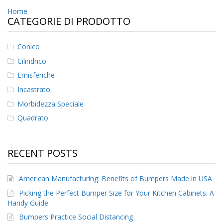
z
Navigazione
Home
i
CATEGORIE DI PRODOTTO
o
articoli
n
i
Conico
E
Cilindrico
q
Emisferiche
u
i
Incastrato
v
Morbidezza Speciale
a
l
Quadrato
e
n
z
e
RECENT POSTS
S
e
American Manufacturing: Benefits of Bumpers Made in USA
r
Picking the Perfect Bumper Size for Your Kitchen Cabinets: A
v
Handy Guide
i
z
Bumpers Practice Social Distancing
i