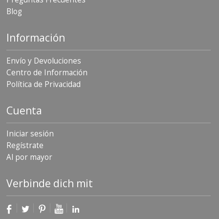
S
Blog
e
r
v
Información
i
c
Envío y Devoluciones
i
o
Centro de Información
s
Política de Privacidad
P
r
Cuenta
e
g
u
Iniciar sesión
n
Regístrate
t
Al por mayor
a
s
F
Verbinde dich mit
r
e
c
u