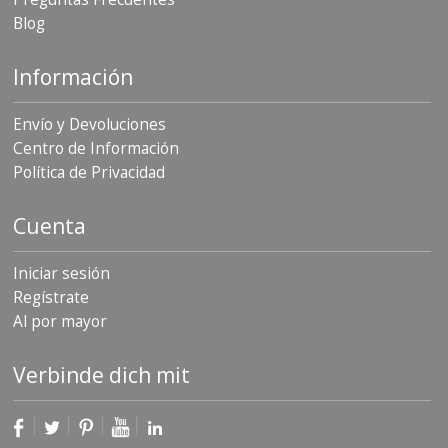
S
Blog
e
r
v
Información
i
c
Envío y Devoluciones
i
o
Centro de Información
s
Política de Privacidad
P
r
Cuenta
e
g
u
Iniciar sesión
n
Regístrate
t
Al por mayor
a
s
F
Verbinde dich mit
r
e
c
u