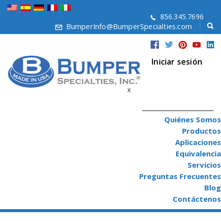
856.345.7696
BumperInfo@BumperSpecialties.com
Iniciar sesión
x
Quiénes Somos
Productos
Aplicaciones
Equivalencia
Servicios
Preguntas Frecuentes
Blog
Contáctenos