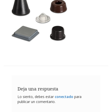
p
l
i
c
a
c
i
o
n
e
s
E
q
u
i
v
a
l
Deja una respuesta
e
n
Lo siento, debes estar
conectado
para
c
publicar un comentario.
i
a