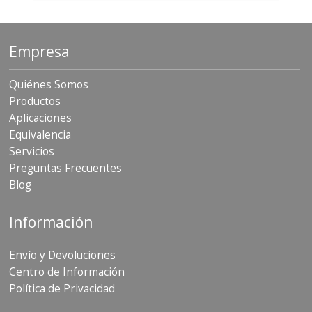
S
e
r
Empresa
v
i
c
Quiénes Somos
i
o
Productos
s
Aplicaciones
Equivalencia
P
Servicios
r
e
Preguntas Frecuentes
g
Blog
u
n
t
Información
a
s
F
Envío y Devoluciones
r
Centro de Información
e
Política de Privacidad
c
u