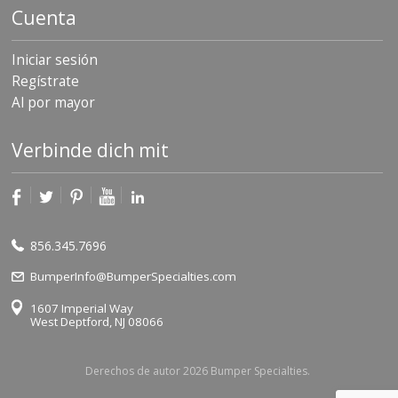
e
Cuenta
n
t
e
Iniciar sesión
s
Regístrate
B
Al por mayor
l
o
Verbinde dich mit
g
C
o
n
t
856.345.7696
á
c
BumperInfo@BumperSpecialties.com
t
e
1607 Imperial Way
n
West Deptford, NJ 08066
o
s
Derechos de autor 2026 Bumper Specialties.