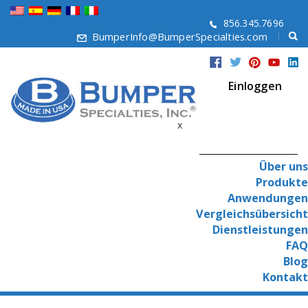
856.345.7696
BumperInfo@BumperSpecialties.com
Einloggen
x
Über uns
Produkte
Anwendungen
Vergleichsübersicht
Dienstleistungen
FAQ
Blog
Kontakt