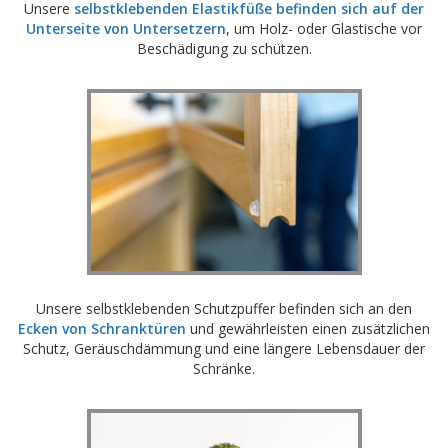
Unsere
selbstklebenden Elastikfüße befinden sich auf der
D
Unterseite von Untersetzern
, um Holz- oder Glastische vor
i
Beschädigung zu schützen.
e
n
s
t
l
e
i
s
t
u
n
g
e
n
Unsere selbstklebenden Schutzpuffer befinden sich an den
F
Ecken von Schranktüren
und gewährleisten einen zusätzlichen
A
Schutz, Geräuschdämmung und eine längere Lebensdauer der
Q
Schränke.
B
l
o