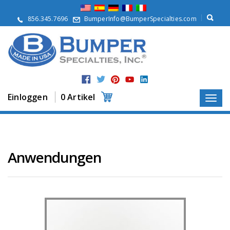
Ü
b
856.345.7696
BumperInfo@BumperSpecialties.com
e
r
u
n
s
P
r
Einloggen
0 Artikel
o
d
u
k
t
e
Anwendungen
A
n
w
e
n
d
u