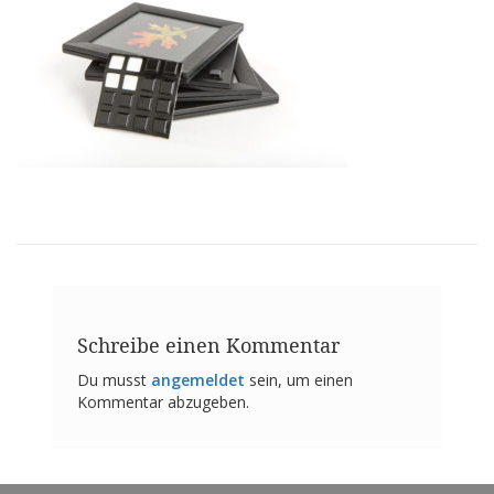
n
g
e
n
V
e
r
g
l
e
i
c
h
s
ü
b
Schreibe einen Kommentar
e
r
Du musst
angemeldet
sein, um einen
s
Kommentar abzugeben.
i
c
h
t