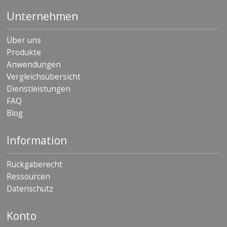
D
Unternehmen
i
e
n
Über uns
s
Produkte
t
l
Anwendungen
e
Vergleichsübersicht
i
Dienstleistungen
s
t
FAQ
u
Blog
n
g
e
Information
n
Rückgaberecht
F
A
Ressourcen
Q
Datenschutz
B
l
Konto
o