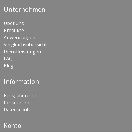
D
Unternehmen
i
e
n
Über uns
s
Produkte
t
l
Anwendungen
e
Vergleichsübersicht
i
Dienstleistungen
s
t
FAQ
u
Blog
n
g
e
Information
n
Rückgaberecht
F
A
Ressourcen
Q
Datenschutz
B
l
Konto
o