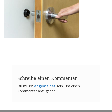
n
g
e
n
V
e
r
g
l
e
i
c
h
s
ü
b
Schreibe einen Kommentar
e
r
Du musst
angemeldet
sein, um einen
s
Kommentar abzugeben.
i
c
h
t