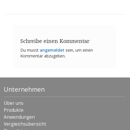
n
g
e
n
V
e
r
Schreibe einen Kommentar
g
Du musst
angemeldet
sein, um einen
l
e
Kommentar abzugeben.
i
c
h
s
ü
b
Unternehmen
e
r
s
Über uns
i
Produkte
c
Anwendungen
h
t
Vergleichsübersicht