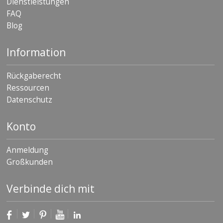
Dienstleistungen
D
FAQ
i
Blog
e
n
s
Information
t
l
e
Rückgaberecht
i
Ressourcen
s
t
Datenschutz
u
n
g
Konto
e
n
Anmeldung
F
Großkunden
A
Q
Verbinde dich mit
B
l
o