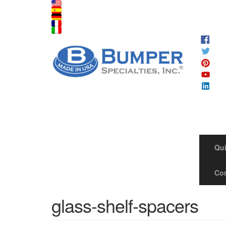
Qu
Co
glass-shelf-spacers