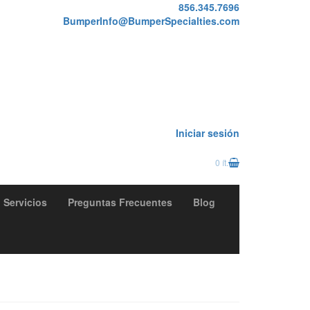
856.345.7696
BumperInfo@BumperSpecialties.com
Iniciar sesión
0 ít.
Servicios
Preguntas Frecuentes
Blog