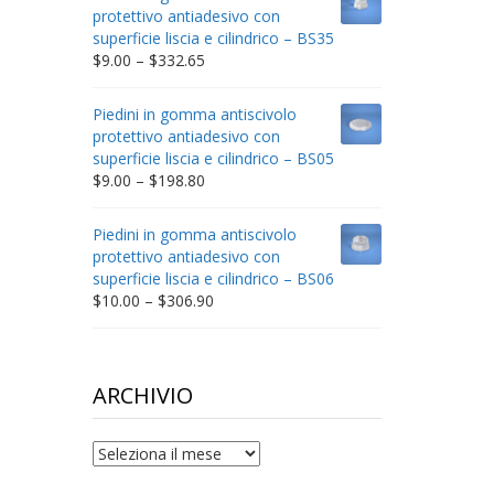
through
protettivo antiadesivo con
$212.34
superficie liscia e cilindrico – BS35
Price
$
9.00
–
$
332.65
range:
$9.00
Piedini in gomma antiscivolo
through
protettivo antiadesivo con
$332.65
superficie liscia e cilindrico – BS05
Price
$
9.00
–
$
198.80
range:
$9.00
Piedini in gomma antiscivolo
through
protettivo antiadesivo con
$198.80
superficie liscia e cilindrico – BS06
Price
$
10.00
–
$
306.90
range:
$10.00
through
$306.90
ARCHIVIO
archivio