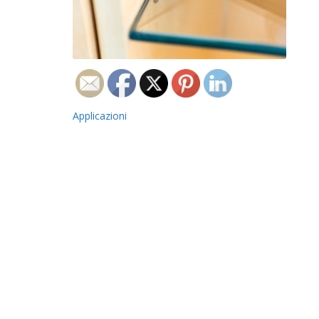
Navigazione
Applicazioni
articoli