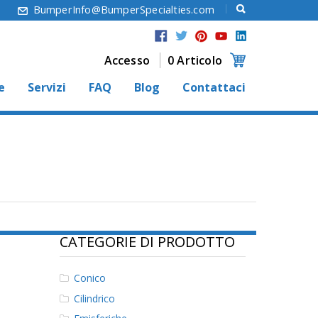
6
BumperInfo@BumperSpecialties.com
Accesso
0 Articolo
e
Servizi
FAQ
Blog
Contattaci
CATEGORIE DI PRODOTTO
Conico
Cilindrico