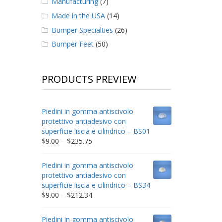
Manufacturing
(7)
Made in the USA
(14)
Bumper Specialties
(26)
Bumper Feet
(50)
PRODUCTS PREVIEW
Piedini in gomma antiscivolo
protettivo antiadesivo con
superficie liscia e cilindrico – BS01
Price
$
9.00
–
$
235.75
range:
$9.00
Piedini in gomma antiscivolo
through
protettivo antiadesivo con
$235.75
superficie liscia e cilindrico – BS34
Price
$
9.00
–
$
212.34
range:
$9.00
Piedini in gomma antiscivolo