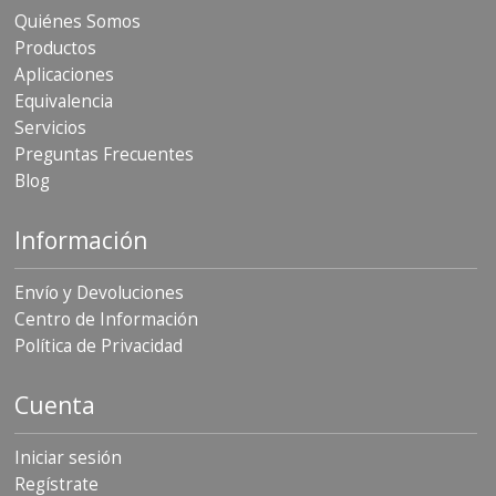
S
Quiénes Somos
e
Productos
r
Aplicaciones
v
i
Equivalencia
c
Servicios
i
Preguntas Frecuentes
o
s
Blog
P
Información
r
e
g
Envío y Devoluciones
u
Centro de Información
n
t
Política de Privacidad
a
s
F
Cuenta
r
e
Iniciar sesión
c
u
Regístrate