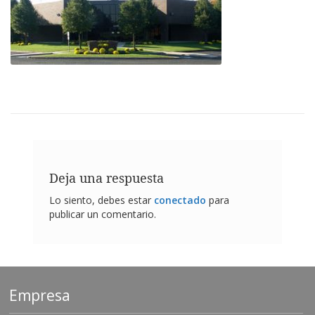
p
l
i
c
a
c
i
o
n
e
s
E
q
Deja una respuesta
u
i
Lo siento, debes estar
conectado
para
v
publicar un comentario.
a
l
e
n
c
i
Empresa
a