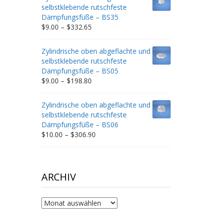
through
selbstklebende rutschfeste
$212.34
Dämpfungsfüße – BS35
Price
$
9.00
–
$
332.65
range:
$9.00
Zylindrische oben abgeflachte und
through
selbstklebende rutschfeste
$332.65
Dämpfungsfüße – BS05
Price
$
9.00
–
$
198.80
range:
$9.00
Zylindrische oben abgeflachte und
through
selbstklebende rutschfeste
$198.80
Dämpfungsfüße – BS06
Price
$
10.00
–
$
306.90
range:
$10.00
through
$306.90
ARCHIV
Archiv