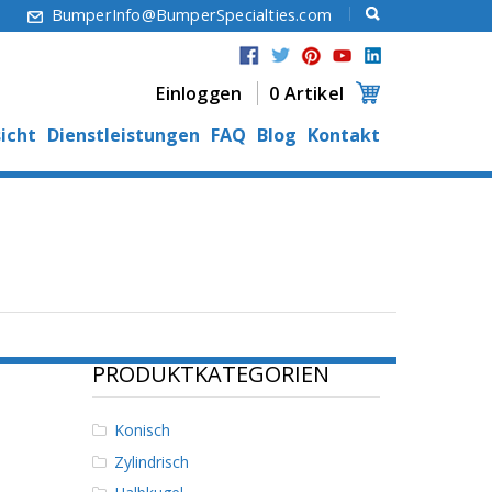
6
BumperInfo@BumperSpecialties.com
Einloggen
0 Artikel
icht
Dienstleistungen
FAQ
Blog
Kontakt
PRODUKTKATEGORIEN
Konisch
Zylindrisch