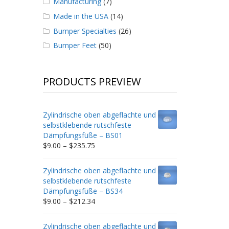
Manufacturing
(7)
Made in the USA
(14)
Bumper Specialties
(26)
Bumper Feet
(50)
PRODUCTS PREVIEW
Zylindrische oben abgeflachte und
selbstklebende rutschfeste
Dämpfungsfüße – BS01
Price
$
9.00
–
$
235.75
range:
$9.00
Zylindrische oben abgeflachte und
through
selbstklebende rutschfeste
$235.75
Dämpfungsfüße – BS34
Price
$
9.00
–
$
212.34
range:
$9.00
Zylindrische oben abgeflachte und