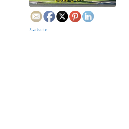
Beitrags-
Startseite
Navigation