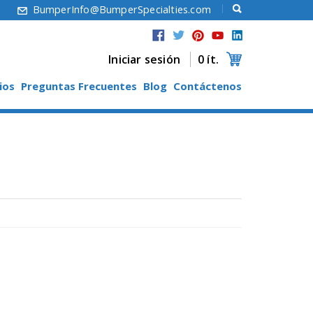
6
BumperInfo@BumperSpecialties.com
Iniciar sesión
0 ít.
ios
Preguntas Frecuentes
Blog
Contáctenos