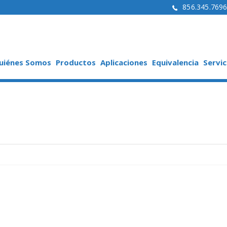
856.345.769
uiénes Somos
Productos
Aplicaciones
Equivalencia
Servic