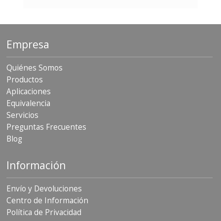
S
e
r
v
Empresa
i
c
i
Quiénes Somos
o
s
Productos
Aplicaciones
P
Equivalencia
r
Servicios
e
g
Preguntas Frecuentes
u
Blog
n
t
a
Información
s
F
r
Envío y Devoluciones
e
Centro de Información
c
Política de Privacidad
u