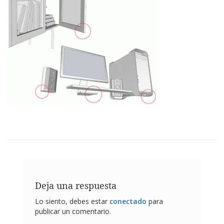
p
l
i
c
a
c
i
o
n
e
s
E
q
u
i
v
a
l
e
Deja una respuesta
n
c
Lo siento, debes estar
conectado
para
i
publicar un comentario.
a