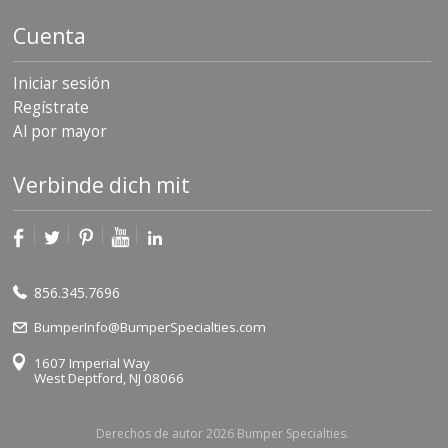
e
n
Cuenta
t
e
s
Iniciar sesión
Regístrate
B
Al por mayor
l
o
g
Verbinde dich mit
C
o
n
t
á
856.345.7696
c
t
BumperInfo@BumperSpecialties.com
e
n
1607 Imperial Way
o
West Deptford, NJ 08066
s
Derechos de autor 2026 Bumper Specialties.