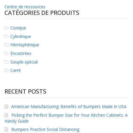
t
Navigation
Centre de ressources
i
CATÉGORIES DE PRODUITS
o
de
n
s
l’article
Conique
É
Cylindrique
q
Hémisphérique
u
i
Encastrées
v
Souple spécial
a
l
Carré
e
n
c
e
RECENT POSTS
S
e
American Manufacturing: Benefits of Bumpers Made in USA
r
Picking the Perfect Bumper Size for Your Kitchen Cabinets: A
v
Handy Guide
i
c
Bumpers Practice Social Distancing
e