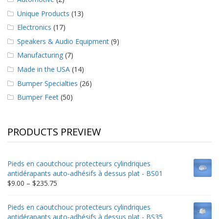
Unique Products
(13)
Electronics
(17)
Speakers & Audio Equipment
(9)
Manufacturing
(7)
Made in the USA
(14)
Bumper Specialties
(26)
Bumper Feet
(50)
PRODUCTS PREVIEW
Pieds en caoutchouc protecteurs cylindriques
antidérapants auto-adhésifs à dessus plat - BS01
Price
$
9.00
–
$
235.75
range:
$9.00
Pieds en caoutchouc protecteurs cylindriques
through
antidérapants auto-adhésifs à dessus plat - BS35