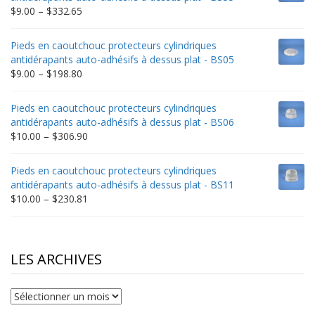
$235.75
Price
$
9.00
–
$
332.65
range:
$9.00
Pieds en caoutchouc protecteurs cylindriques
through
antidérapants auto-adhésifs à dessus plat - BS05
$332.65
Price
$
9.00
–
$
198.80
range:
$9.00
Pieds en caoutchouc protecteurs cylindriques
through
antidérapants auto-adhésifs à dessus plat - BS06
$198.80
Price
$
10.00
–
$
306.90
range:
$10.00
Pieds en caoutchouc protecteurs cylindriques
through
antidérapants auto-adhésifs à dessus plat - BS11
$306.90
Price
$
10.00
–
$
230.81
range:
$10.00
through
$230.81
LES ARCHIVES
Les
archives