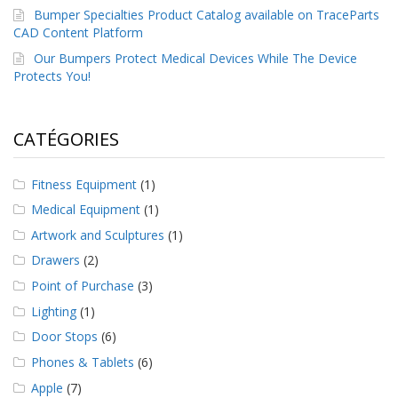
s
Bumper Specialties Product Catalog available on TraceParts
CAD Content Platform
F
Our Bumpers Protect Medical Devices While The Device
A
Protects You!
Q
B
l
CATÉGORIES
o
g
u
Fitness Equipment
(1)
e
Medical Equipment
(1)
C
Artwork and Sculptures
(1)
o
Drawers
(2)
m
m
Point of Purchase
(3)
u
n
Lighting
(1)
i
Door Stops
(6)
q
u
Phones & Tablets
(6)
e
Apple
(7)
z