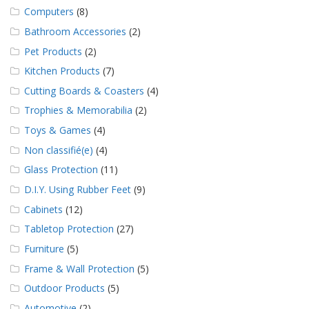
a
Computers
(8)
v
e
Bathroom Accessories
(2)
c
Pet Products
(2)
n
o
Kitchen Products
(7)
u
Cutting Boards & Coasters
(4)
s
Trophies & Memorabilia
(2)
Toys & Games
(4)
Non classifié(e)
(4)
Glass Protection
(11)
D.I.Y. Using Rubber Feet
(9)
Cabinets
(12)
Tabletop Protection
(27)
Furniture
(5)
Frame & Wall Protection
(5)
Outdoor Products
(5)
Automotive
(2)